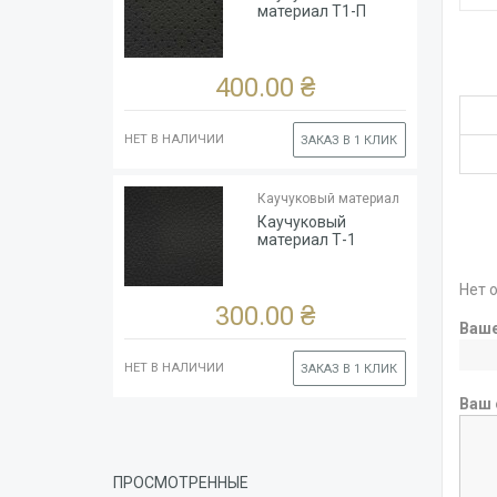
Цвет
Чёрный
материал Т1-П
Ширина
рулона,
140
см
400.00 ₴
НЕТ В НАЛИЧИИ
ЗАКАЗ В 1 КЛИК
Тип
Каучук
основы
(глянцевый)
Каучуковый материал
Толщина
1.8
Каучуковый
Цвет
Чёрный
материал Т-1
Ширина
рулона,
140
Нет 
см
300.00 ₴
Ваш
НЕТ В НАЛИЧИИ
ЗАКАЗ В 1 КЛИК
Ваш 
ПРОСМОТРЕННЫЕ