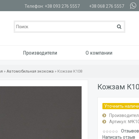
Телефон: +38 093 276 5557
+38 068 276 5557
Производители
О компании
ая
»
Автомобильная экокожа
»
Кожзам К108
Кожзам К1
Уточнить налич
Производител
Артикул:
№К1
Отзывов:
Написать отзыв