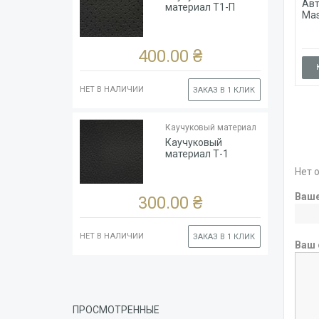
Авт
Цвет
Чёрный
материал Т1-П
Mas
Ширина
рулона,
140
см
400.00 ₴
НЕТ В НАЛИЧИИ
ЗАКАЗ В 1 КЛИК
Тип
Каучук
основы
(глянцевый)
Каучуковый материал
Толщина
1.8
Каучуковый
Цвет
Чёрный
материал Т-1
Ширина
Нет 
рулона,
140
см
Ваш
300.00 ₴
НЕТ В НАЛИЧИИ
ЗАКАЗ В 1 КЛИК
Ваш 
ПРОСМОТРЕННЫЕ