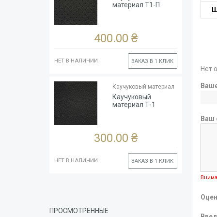
Цвет
Чёрный
материал Т1-П
Ш
Ширина
рулона,
140
см
400.00 ₴
НЕТ В НАЛИЧИИ
ЗАКАЗ В 1 КЛИК
Нет 
Тип
Каучук
Ваш
основы
(глянцевый)
Каучуковый материал
Толщина
1.8
Каучуковый
Цвет
Чёрный
материал Т-1
Ширина
Ваш 
рулона,
140
см
300.00 ₴
НЕТ В НАЛИЧИИ
ЗАКАЗ В 1 КЛИК
Внима
Оцен
ПРОСМОТРЕННЫЕ
Введ