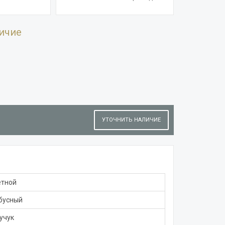
ичие
УТОЧНИТЬ НАЛИЧИЕ
етной
бусный
учук