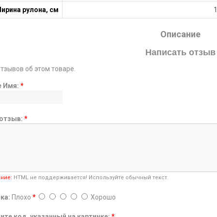
ирина рулона, см
Описание
Написать отзыв
отзывов об этом товаре.
е Имя:
*
отзыв:
*
ние:
HTML не поддерживается! Используйте обычный текст.
ка:
Плохо
*
Хорошо
ите код, указанный на картинке:
*