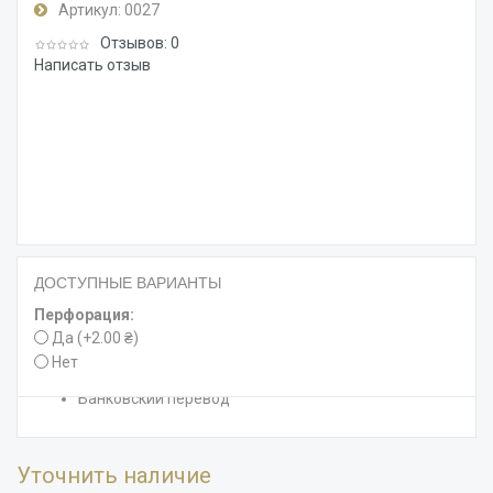
Артикул:
0027
Отзывов: 0
Написать отзыв
ДОСТУПНЫЕ ВАРИАНТЫ
Способы доставки
Новая почта
Перфорация:
Самовывоз
Да (+2.00 ₴)
Нет
Способы оплаты
Банковский перевод
Уточнить наличие