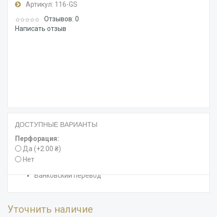
Артикул:
116-GS
Отзывов: 0
Написать отзыв
ДОСТУПНЫЕ ВАРИАНТЫ
Способы доставки
Новая почта
Перфорация:
Самовывоз
Да (+2.00 ₴)
Нет
Способы оплаты
Банковский перевод
Уточнить наличие