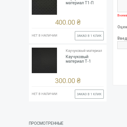
Цвет
Чёрный
материал Т1-П
Ширина
рулона,
140
Внима
см
400.00 ₴
Оцен
НЕТ В НАЛИЧИИ
ЗАКАЗ В 1 КЛИК
Введ
Тип
Каучук
основы
(глянцевый)
Каучуковый материал
Толщина
1.8
Каучуковый
Цвет
Чёрный
материал Т-1
Ширина
рулона,
140
см
300.00 ₴
НЕТ В НАЛИЧИИ
ЗАКАЗ В 1 КЛИК
ПРОСМОТРЕННЫЕ