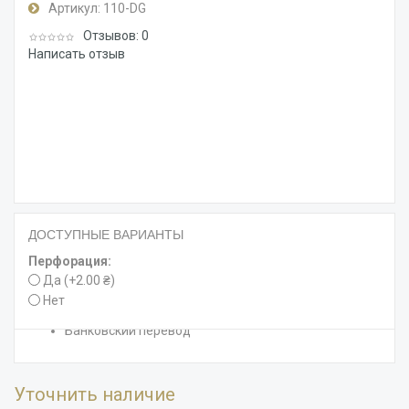
Артикул:
110-DG
Отзывов: 0
Написать отзыв
ДОСТУПНЫЕ ВАРИАНТЫ
Способы доставки
Новая почта
Перфорация:
Самовывоз
Да (+2.00 ₴)
Нет
Способы оплаты
Банковский перевод
Уточнить наличие