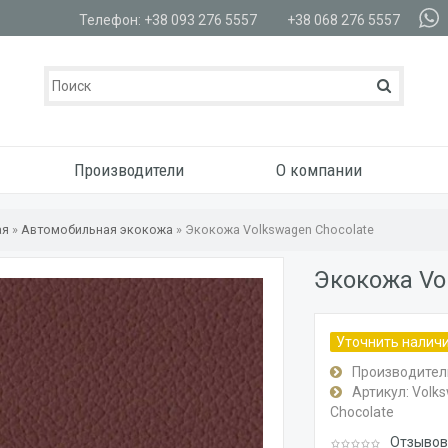
Телефон: +38 093 276 5557
+38 068 276 5557
Производители
О компании
ая
»
Автомобильная экокожа
»
Экокожа Volkswagen Chocolate
Экокожа Vo
Уточнить налич
Производител
Артикул:
Volk
Chocolate
Отзывов: