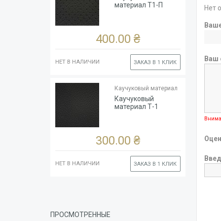
Цвет
Чёрный
материал Т1-П
Нет 
Ширина
рулона,
140
Ваш
см
400.00 ₴
Ваш 
НЕТ В НАЛИЧИИ
ЗАКАЗ В 1 КЛИК
Тип
Каучук
основы
(глянцевый)
Каучуковый материал
Толщина
1.8
Каучуковый
Цвет
Чёрный
материал Т-1
Ширина
Внима
рулона,
140
см
300.00 ₴
Оцен
Введ
НЕТ В НАЛИЧИИ
ЗАКАЗ В 1 КЛИК
ПРОСМОТРЕННЫЕ