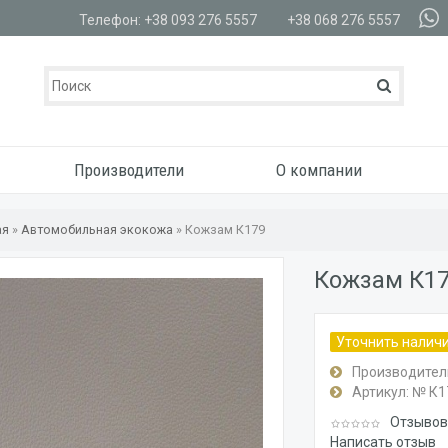
Телефон: +38 093 276 5557
+38 068 276 5557
Производители
О компании
ая
»
Автомобильная экокожа
»
Кожзам К179
Кожзам К1
Уточнить налич
Производител
Артикул:
№ К1
Отзывов:
Написать отзыв