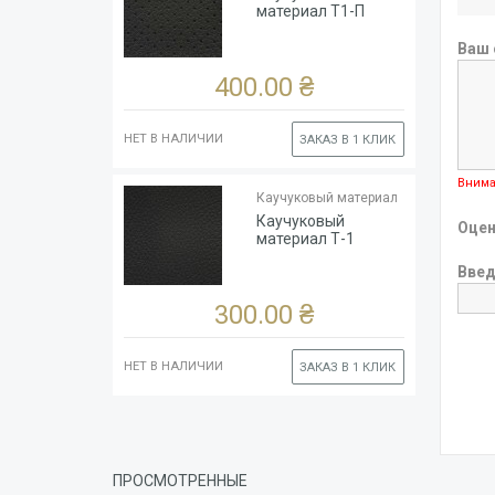
Цвет
Чёрный
материал Т1-П
Ширина
рулона,
140
Ваш 
см
400.00 ₴
НЕТ В НАЛИЧИИ
ЗАКАЗ В 1 КЛИК
Тип
Каучук
Внима
основы
(глянцевый)
Каучуковый материал
Толщина
1.8
Каучуковый
Оцен
Цвет
Чёрный
материал Т-1
Ширина
Введ
рулона,
140
см
300.00 ₴
НЕТ В НАЛИЧИИ
ЗАКАЗ В 1 КЛИК
ПРОСМОТРЕННЫЕ