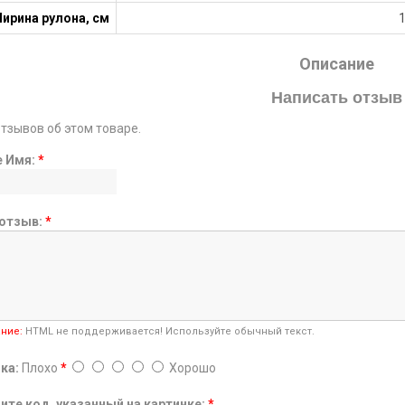
ирина рулона, см
Описание
Написать отзыв
отзывов об этом товаре.
е Имя:
*
отзыв:
*
ние:
HTML не поддерживается! Используйте обычный текст.
ка:
Плохо
*
Хорошо
ите код, указанный на картинке:
*