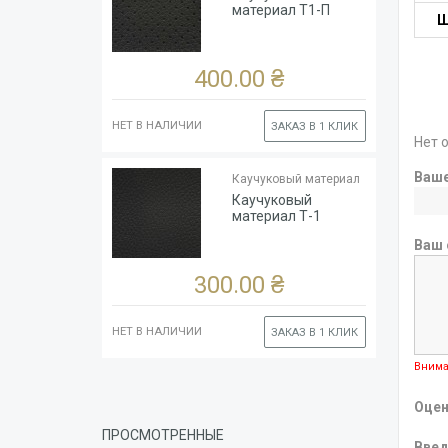
Цвет
Чёрный
материал Т1-П
Ш
Ширина
рулона,
140
см
400.00 ₴
НЕТ В НАЛИЧИИ
ЗАКАЗ В 1 КЛИК
Нет 
Тип
Каучук
Ваш
основы
(глянцевый)
Каучуковый материал
Толщина
1.8
Каучуковый
Цвет
Чёрный
материал Т-1
Ширина
Ваш 
рулона,
140
см
300.00 ₴
НЕТ В НАЛИЧИИ
ЗАКАЗ В 1 КЛИК
Внима
Оцен
ПРОСМОТРЕННЫЕ
Введ