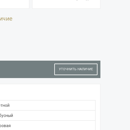
ичие
УТОЧНИТЬ НАЛИЧИЕ
етной
бусный
ровая