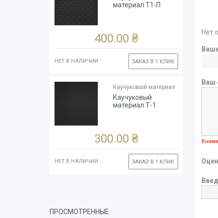
Цвет
Чёрный
материал Т1-П
Ширина
рулона,
140
см
Нет 
400.00 ₴
Ваш
НЕТ В НАЛИЧИИ
ЗАКАЗ В 1 КЛИК
Тип
Каучук
Ваш 
основы
(глянцевый)
Каучуковый материал
Толщина
1.8
Каучуковый
Цвет
Чёрный
материал Т-1
Ширина
рулона,
140
см
300.00 ₴
Внима
Оцен
НЕТ В НАЛИЧИИ
ЗАКАЗ В 1 КЛИК
Введ
ПРОСМОТРЕННЫЕ