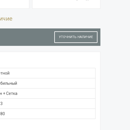
ичие
УТОЧНИТЬ НАЛИЧИЕ
етной
обильный
н + Сетка
3
180